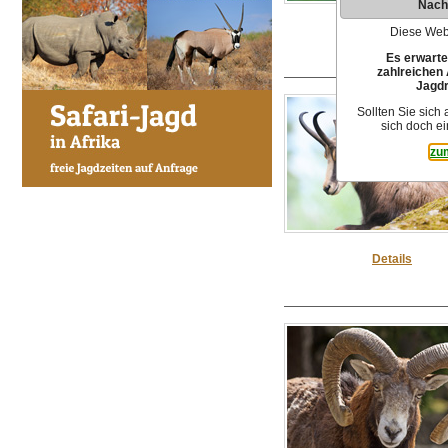
Nach
Details
Diese Webs
Es erwarte
zahlreichen 
Jagdr
Sollten Sie sich
sich doch ei
zu
Details