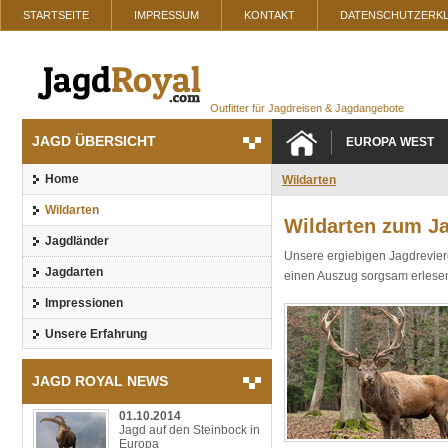
STARTSEITE
IMPRESSUM
KONTAKT
DATENSCHUTZERK
Outfitter für Jagdreisen & Jagdangebote
JAGD ÜBERSICHT
EUROPA WEST
Home
Wildarten
Wildarten
Wildarten zum J
Jagdländer
Unsere ergiebigen Jagdrevier
Jagdarten
einen Auszug sorgsam erlesen
Impressionen
Unsere Erfahrung
JAGD ROYAL NEWS
01.10.2014
Jagd auf den Steinbock in
Europa