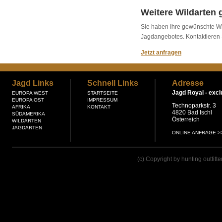
Weitere Wildarten g
Sie haben Ihre gewünschte Wil
Jagdangebotes. Kontaktieren 
Jetzt anfragen
Jagd Links
Schnell Links
Adresse
Jagd Royal -
excl
EUROPA WEST
STARTSEITE
EUROPA OST
IMPRESSUM
Technoparkstr. 3
AFRIKA
KONTAKT
4820 Bad Ischl
SÜDAMERIKA
Österreich
WILDARTEN
JAGDARTEN
ONLINE ANFRAGE >
(c) Copyright by hunting outfitt