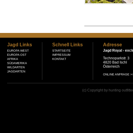
Jagd Links
Schnell Links
Adresse
Jagd Royal -
excl
EUROPA WEST
STARTSEITE
EUROPA OST
IMPRESSUM
Technoparkstr. 3
AFRIKA
KONTAKT
4820 Bad Ischl
SÜDAMERIKA
Österreich
WILDARTEN
JAGDARTEN
ONLINE ANFRAGE >
(c) Copyright by hunting outfitt