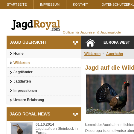
STARTSEITE
IMPRESSUM
KONTAKT
DATENSCHUTZERK
Outfitter für Jagdreisen & Jagdangebote
JAGD ÜBERSICHT
EUROPA WEST
»
Home
Wildarten
Auerhahn
Wildarten
Jagd auf die Wil
Jagdländer
Jagdarten
Impressionen
Unsere Erfahrung
JAGD ROYAL NEWS
01.10.2014
kommt der Auerhahn in lichten
Jagd auf den Steinbock in
Osteuropa ist er teilweise abe
Europa