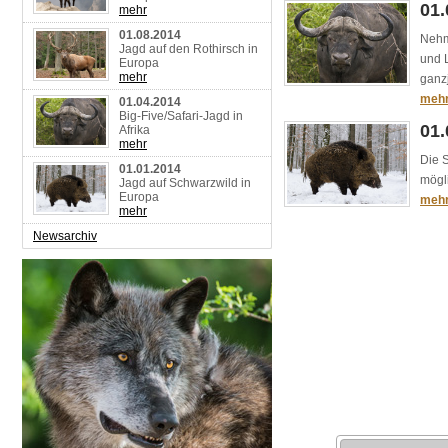
01.
mehr
01.08.2014
Nehme
Jagd auf den Rothirsch in
und 
Europa
mehr
ganz
meh
01.04.2014
Big-Five/Safari-Jagd in
01.
Afrika
mehr
Die 
01.01.2014
mögli
Jagd auf Schwarzwild in
Europa
meh
mehr
Newsarchiv