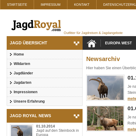
STARTSEITE
IMPRESSUM
KONTAKT
DATENSCHUTZERK
Outfitter für Jagdreisen & Jagdangebote
JAGD ÜBERSICHT
EUROPA WEST
Home
Newsarchiv
Wildarten
Hier haben Sie einen Überblic
Jagdländer
01.
Jagdarten
Je na
Impressionen
Stei
meh
Unsere Erfahrung
01.
JAGD ROYAL NEWS
Je na
Roth
01.10.2014
meh
Jagd auf den Steinbock in
Europa