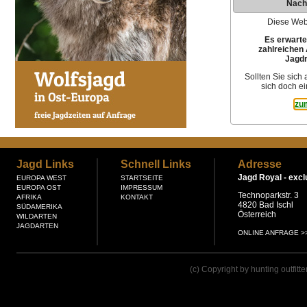
Nach
Diese Webs
Es erwarte
zahlreichen 
Jagdr
Sollten Sie sich
sich doch ei
zu
Jagd Links
Schnell Links
Adresse
Jagd Royal -
excl
EUROPA WEST
STARTSEITE
EUROPA OST
IMPRESSUM
Technoparkstr. 3
AFRIKA
KONTAKT
4820 Bad Ischl
SÜDAMERIKA
Österreich
WILDARTEN
JAGDARTEN
ONLINE ANFRAGE >
(c) Copyright by hunting outfitt