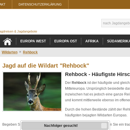
AKT
DATENSCHUTZERKLÄRUNG
 Jagdreisen & Jagdangebote
EUROPA WEST
EUROPA OST
AFRIKA
SÜDAMERIK
»
Wildarten
Rehbock
Jagd auf die Wildart "Rehbock"
Rehbock - Häufigste Hirsc
Der
Rehbock
ist der häufigste und gleichz
Mitteleuropa. Ursprünglich besiedelte 
inzwischen hat es jedoch eine ganze Rei
und kommt mittlerweile ebenso im offene
Durch die hohen Bestände zählt der Reh
häufigsten bejagten Wildarten Europas.
Begeben Sie sich mit uns auf die Spuren des Rehbockes und erleben Sie ein trad
Nachfolger gesucht!