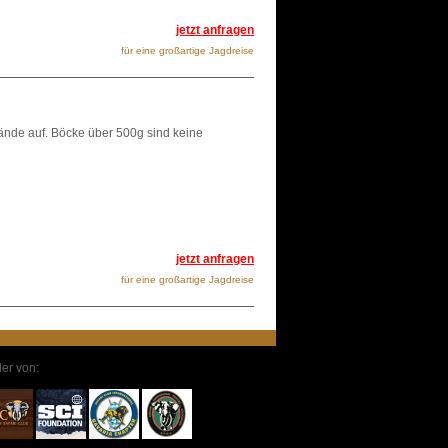
jetzt anfragen
für eine großartige Jagdreise
nde auf. Böcke über 500g sind keine
jetzt anfragen
für eine großartige Jagdreise
der von: