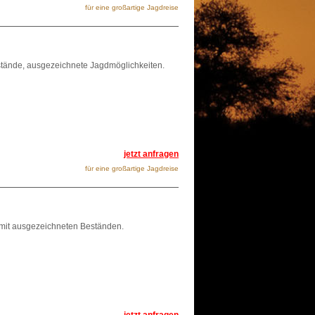
für eine großartige Jagdreise
tände, ausgezeichnete Jagdmöglichkeiten.
jetzt anfragen
für eine großartige Jagdreise
mit ausgezeichneten Beständen.