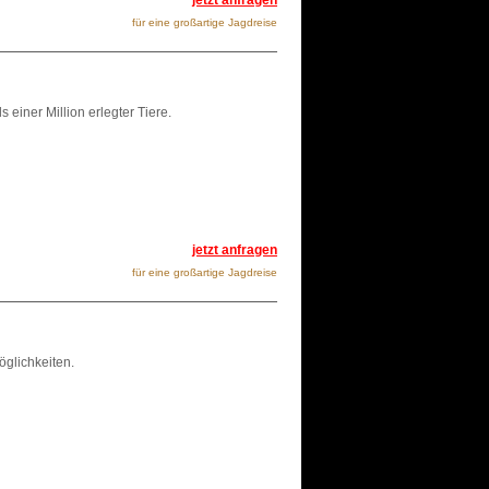
jetzt anfragen
für eine großartige Jagdreise
einer Million erlegter Tiere.
jetzt anfragen
für eine großartige Jagdreise
glichkeiten.