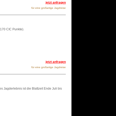
jetzt anfragen
für eine großartige Jagdreise
 170 CIC Punkte).
jetzt anfragen
für eine großartige Jagdreise
Jagderlebnis ist die Blattzeit Ende Juli bis