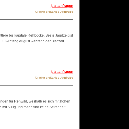
jetzt anfragen
für eine großartige Jagdreise
lere bis kapitale Rehböcke. Beste Jagdzeit ist
 Juli/Anfang August während der Blattzeit.
jetzt anfragen
für eine großartige Jagdreise
ngen für Rehwild, weshalb es sich mit hohen
mit 500g und mehr sind keine Seltenheit.