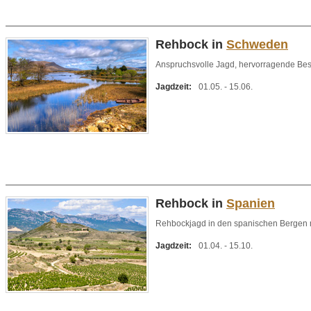
Rehbock in
Schweden
Anspruchsvolle Jagd, hervorragende Bes
Jagdzeit:
01.05. - 15.06.
Rehbock in
Spanien
Rehbockjagd in den spanischen Bergen 
Jagdzeit:
01.04. - 15.10.