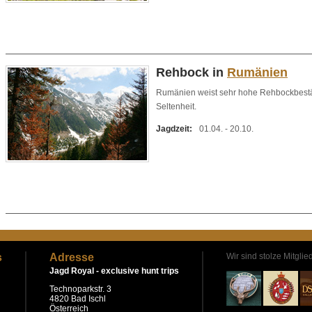
Rehbock in
Rumänien
Rumänien weist sehr hohe Rehbockbestä
Seltenheit.
Jagdzeit:
01.04. - 20.10.
s
Adresse
Wir sind stolze Mitglie
Jagd Royal -
exclusive hunt trips
Technoparkstr. 3
4820 Bad Ischl
Österreich