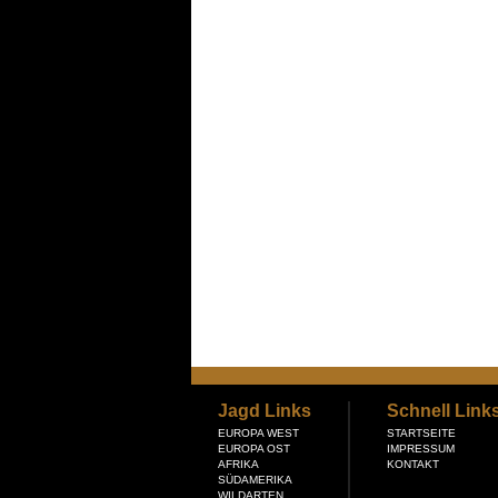
Jagd Links
Schnell Link
EUROPA WEST
STARTSEITE
EUROPA OST
IMPRESSUM
AFRIKA
KONTAKT
SÜDAMERIKA
WILDARTEN