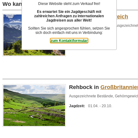
Wo kann ich die Wildart "Rehbock" jagen?
Diese Website steht zum Verkauf frei!
Es erwartet Sie ein Jagdgeschäft mit
Rehbock in
Österreich
zahlreichen Anfragen zu internationalen
Jagdreisen aus aller Welt!
Beträchtlicher Bestand mit ausgezeichne
Sollten Sie sich angesprochen fühlen, setzen Sie
sich doch einfach mit uns in Verbindung:
Jagdzeit:
01.06. - 15.10.
zum Kontaktformular
Rehbock in
Großbritannie
Ausgezeichnete Bestände, Gehörngewichte
Jagdzeit:
01.04. - 20.10.