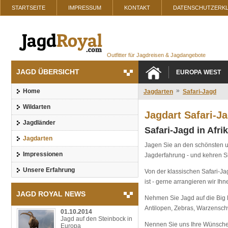
STARTSEITE
IMPRESSUM
KONTAKT
DATENSCHUTZERK
Outfitter für Jagdreisen & Jagdangebote
JAGD ÜBERSICHT
EUROPA WEST
»
Home
Jagdarten
Safari-Jagd
Wildarten
Jagdart Safari-J
Jagdländer
Safari-Jagd in Afri
Jagdarten
Jagen Sie an den schönsten un
Impressionen
Jagderfahrung - und kehren Si
Unsere Erfahrung
Von der klassischen Safari-Ja
ist - gerne arrangieren wir Ih
JAGD ROYAL NEWS
Nehmen Sie Jagd auf die Big F
Antilopen, Zebras, Warzensc
01.10.2014
Jagd auf den Steinbock in
Nennen Sie uns Ihre Wünsche 
Europa