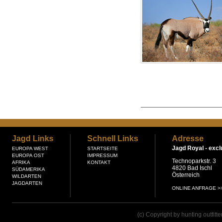
Jagd Links
Schnell Links
Adresse
Jagd Royal -
excl
EUROPA WEST
STARTSEITE
EUROPA OST
IMPRESSUM
Technoparkstr. 3
AFRIKA
KONTAKT
4820 Bad Ischl
SÜDAMERIKA
Österreich
WILDARTEN
JAGDARTEN
ONLINE ANFRAGE >
(c) Copyright by hunting outfitt