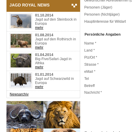
Gewünschter Abreisetermin (b
JAGD ROYAL NEWS
Personen (Jäger)
Personen (Nichtjäger)
01.10.2014
Jagd auf den Steinbock in
Hauptinteresse für Wildart
Europa
mehr
Persönliche Angaben
01.08.2014
Jagd auf den Rothirsch in
Europa
Name *
mehr
Land *
01.04.2014
Plz/Ort *
Big-Five/Safari-Jagd in
Afrika
Strasse *
mehr
eMail *
01.01.2014
Jagd auf Schwarzwild in
Tel
Europa
Betreff
mehr
Nachricht *
Newsarchiv