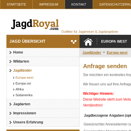
STARTSEITE
IMPRESSUM
KONTAKT
DATENSCHUTZERK
Outfitter für Jagdreisen & Jagdangebote
JAGD ÜBERSICHT
EUROPA WEST
»
Home
Jagdländer
Europa west
Wildarten
Anfrage senden
Jagdländer
Sie möchten ein konkretes An
Europa west
Europa ost
Wir freuen uns auf Ihre Anfrag
Afrika
Wichtiger Hinweis:
Südamerika
Diese Website steht zum Verkau
Jagdarten
Verständnis!
Impressionen
Jagdbezogene Angaben (opt
Unsere Erfahrung
Gewünschter Anreisetermin (