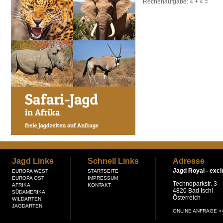
Rechenaufgabe:
4 + 4
=
Jagd Links
Schnell Links
Adresse
Jagd Royal -
excl
EUROPA WEST
STARTSEITE
EUROPA OST
IMPRESSUM
Technoparkstr. 3
AFRIKA
KONTAKT
4820 Bad Ischl
SÜDAMERIKA
Österreich
WILDARTEN
JAGDARTEN
ONLINE ANFRAGE >