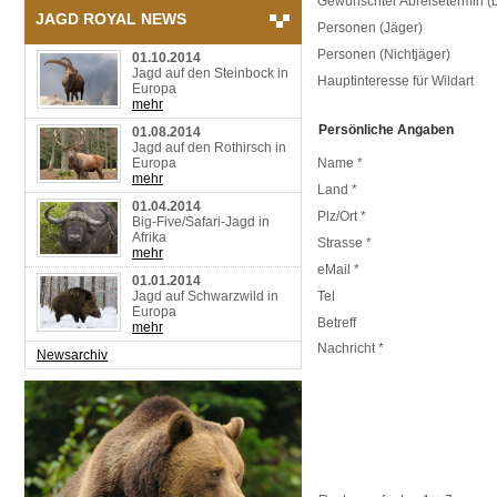
Gewünschter Abreisetermin (b
JAGD ROYAL NEWS
Personen (Jäger)
Personen (Nichtjäger)
01.10.2014
Jagd auf den Steinbock in
Hauptinteresse für Wildart
Europa
mehr
Persönliche Angaben
01.08.2014
Jagd auf den Rothirsch in
Europa
Name *
mehr
Land *
01.04.2014
Plz/Ort *
Big-Five/Safari-Jagd in
Afrika
Strasse *
mehr
eMail *
01.01.2014
Jagd auf Schwarzwild in
Tel
Europa
Betreff
mehr
Nachricht *
Newsarchiv