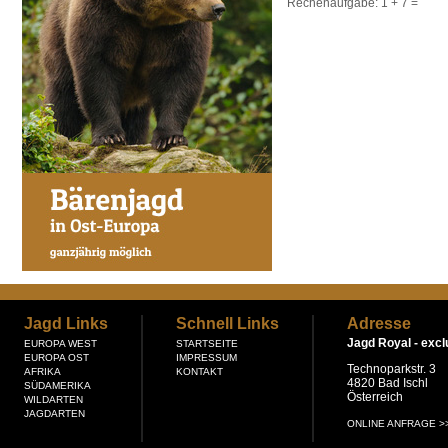
Rechenaufgabe:
1 + 7
=
Jagd Links
Schnell Links
Adresse
Jagd Royal -
excl
EUROPA WEST
STARTSEITE
EUROPA OST
IMPRESSUM
Technoparkstr. 3
AFRIKA
KONTAKT
4820 Bad Ischl
SÜDAMERIKA
Österreich
WILDARTEN
JAGDARTEN
ONLINE ANFRAGE >