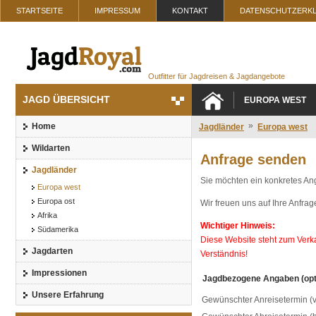
STARTSEITE
IMPRESSUM
KONTAKT
DATENSCHUTZERK
Outfitter für Jagdreisen & Jagdangebote
JAGD ÜBERSICHT
EUROPA WEST
»
Home
Jagdländer
Europa west
Wildarten
Anfrage senden
Jagdländer
Sie möchten ein konkretes An
Europa west
Europa ost
Wir freuen uns auf Ihre Anfrag
Afrika
Wichtiger Hinweis:
Südamerika
Diese Website steht zum Verkau
Jagdarten
Verständnis!
Impressionen
Jagdbezogene Angaben (opt
Unsere Erfahrung
Gewünschter Anreisetermin (