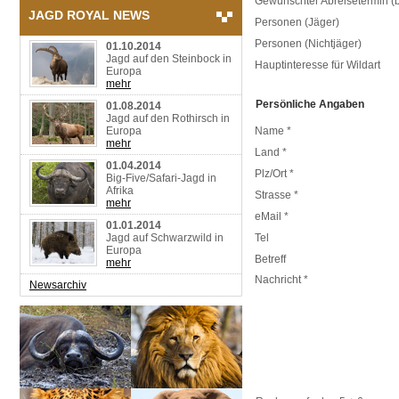
Gewünschter Abreisetermin (b
JAGD ROYAL NEWS
Personen (Jäger)
Personen (Nichtjäger)
01.10.2014
Jagd auf den Steinbock in
Hauptinteresse für Wildart
Europa
mehr
Persönliche Angaben
01.08.2014
Jagd auf den Rothirsch in
Europa
Name *
mehr
Land *
01.04.2014
Plz/Ort *
Big-Five/Safari-Jagd in
Afrika
Strasse *
mehr
eMail *
01.01.2014
Jagd auf Schwarzwild in
Tel
Europa
Betreff
mehr
Nachricht *
Newsarchiv