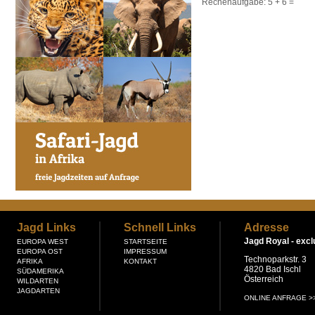
Rechenaufgabe:
5 + 6
=
Jagd Links
Schnell Links
Adresse
Jagd Royal -
excl
EUROPA WEST
STARTSEITE
EUROPA OST
IMPRESSUM
Technoparkstr. 3
AFRIKA
KONTAKT
4820 Bad Ischl
SÜDAMERIKA
Österreich
WILDARTEN
JAGDARTEN
ONLINE ANFRAGE >