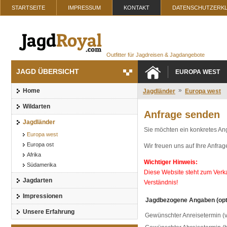
STARTSEITE
IMPRESSUM
KONTAKT
DATENSCHUTZERK
Outfitter für Jagdreisen & Jagdangebote
JAGD ÜBERSICHT
EUROPA WEST
»
Home
Jagdländer
Europa west
Wildarten
Anfrage senden
Jagdländer
Sie möchten ein konkretes An
Europa west
Europa ost
Wir freuen uns auf Ihre Anfrag
Afrika
Wichtiger Hinweis:
Südamerika
Diese Website steht zum Verkau
Jagdarten
Verständnis!
Impressionen
Jagdbezogene Angaben (opt
Unsere Erfahrung
Gewünschter Anreisetermin (